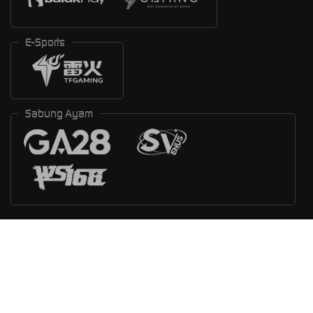
E-Sports
Sabung Ayam