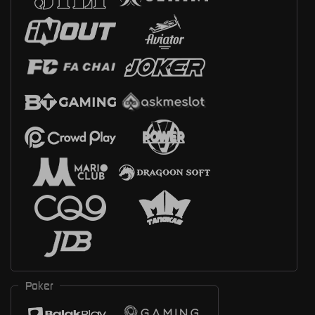
Poker