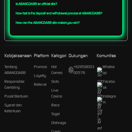
Is ABANGDA88 an official site?
How fast is the deposit and withdrawal process at ABANGDA88?
How can the ABANGDA88 site makes you win?
Kebijaksanaan
Platform
Kategori
Dukungan
Komunitas
Tentang
Promosi
Hot
+62858003
Whatsa
ABANGDA88
Games
00576
pp
Loyalty
Responsible
Slots
Facebo
Referral
Gambling
ok
Live
Pusat Bantuan
Casino
Instagra
m
Syarat dan
Race
Ketentuan
Togel
Olahraga
Crash