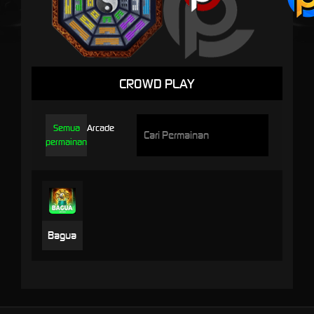
CROWD PLAY
Semua
Arcade
permainan
Bagua