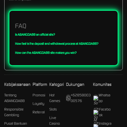
FAQ
Is ABANGDA88 an official site?
How fast is the deposit and withdrawal process at ABANGDA88?
How can the ABANGDA88 site makes you win?
Kebijaksanaan
Platform
Kategori
Dukungan
Komunitas
Tentang
Promosi
Hot
+62858003
Whatsa
ABANGDA88
Games
00576
pp
Loyalty
Responsible
Slots
Facebo
Referral
Gambling
ok
Live
Pusat Bantuan
Casino
Instagra