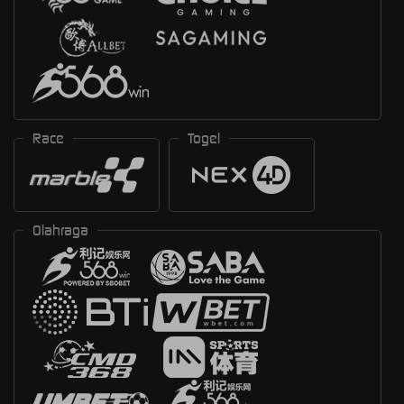
Race
Togel
Olahraga