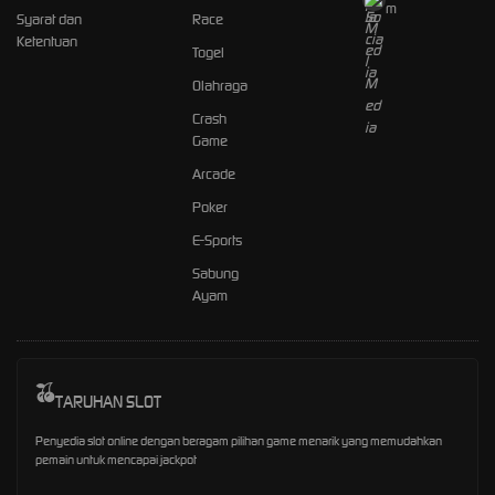
m
Syarat dan
Race
Ketentuan
Togel
Olahraga
Crash
Game
Arcade
Poker
E-Sports
Sabung
Ayam
TARUHAN SLOT
Penyedia slot online dengan beragam pilihan game menarik yang memudahkan
pemain untuk mencapai jackpot