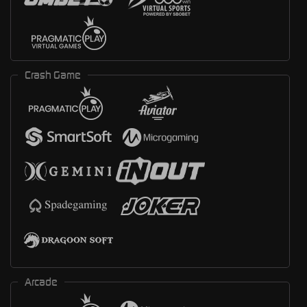
Crash Game
Arcade