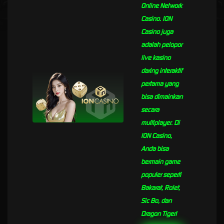
Online Network
Casino. ION
Casino juga
adalah pelopor
live kasino
daring interaktif
pertama yang
bisa dimainkan
secara
multiplayer. Di
ION Casino,
Anda bisa
bermain game
populer seperti
Bakarat, Rolet,
Sic Bo, dan
Dragon Tiger!